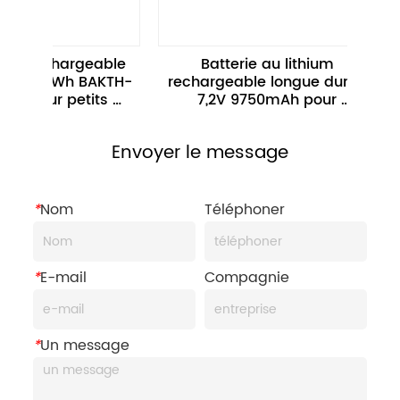
eable 
Batterie au lithium 
Batterie Li
BAKTH-
rechargeable longue durée 
BAKTH-18650
ts 
7,2V 9750mAh pour 
V 8,8
ques
équipement portable
Envoyer le message
*
Nom
Téléphoner
*
E-mail
Compagnie
*
Un message