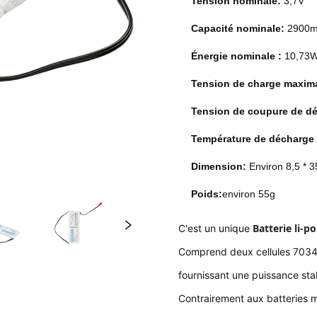
Tension nominale:
3,7V
Capacité nominale:
2900
Énergie nominale :
10,73
Tension de charge maxim
Tension de coupure de d
Température de décharge
Dimension:
Environ 8,5 * 3
Poids:
environ 55g
Batterie li-p
C'est un unique
Comprend deux cellules 7034
fournissant une puissance st
Contrairement aux batteries m