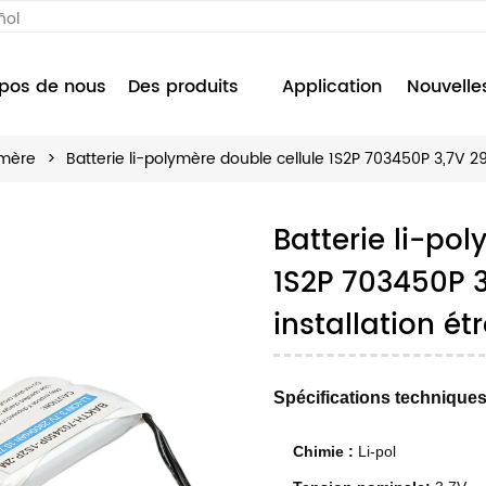
ñol
pos de nous
Des produits
Application
Nouvelle
ymère
>
Batterie li-polymère double cellule 1S2P 703450P 3,7V 2
Batterie li-po
1S2P 703450P 
installation étr
Spécifications techniques
Chimie :
Li-pol