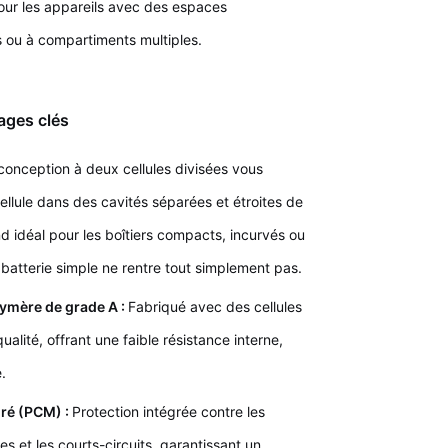
 pour les appareils avec des espaces
iers ou à compartiments multiples.
ages clés
conception à deux cellules divisées vous
llule dans des cavités séparées et étroites de
end idéal pour les boîtiers compacts, incurvés ou
 batterie simple ne rentre tout simplement pas.
lymère de grade A :
Fabriqué avec des cellules
alité, offrant une faible résistance interne,
.
gré (PCM) :
Protection intégrée contre les
s et les courts-circuits, garantissant un