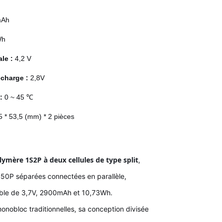
mAh
Wh
ale :
4,2 V
écharge :
2,8V
 :
0 ~ 45 ℃
5 * 53,5 (mm) * 2 pièces
olymère 1S2P à deux cellules de type split
,
50P séparées connectées en parallèle,
able de 3,7V, 2900mAh et 10,73Wh.
onobloc traditionnelles, sa conception divisée