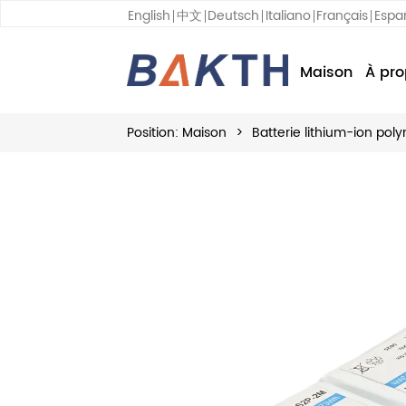
English
中文
Deutsch
Italiano
Français
Espa
Maison
À pro
Position:
Maison
>
Batterie lithium-ion pol