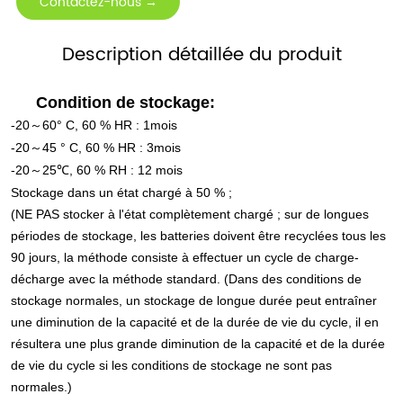
Contactez-nous →
Description détaillée du produit
Condition de stockage:
-
2
0
60
° C, 60 % HR :
1
mois
～
-
2
0
45 ° C, 60 % HR :
3
mois
～
-
2
0
25
℃, 60 % RH : 12 mois
～
Stockage dans un état chargé à 50 % ;
(NE PAS stocker à l'état complètement chargé ; sur de longues
périodes de stockage, les batteries doivent être recyclées tous les
90 jours, la méthode consiste à effectuer un cycle de charge-
décharge avec la méthode standard. (Dans des conditions de
stockage normales, un stockage de longue durée peut entraîner
une diminution de la capacité et de la durée de vie du cycle, il en
résultera une plus grande diminution de la capacité et de la durée
de vie du cycle si les conditions de stockage ne sont pas
normales.)