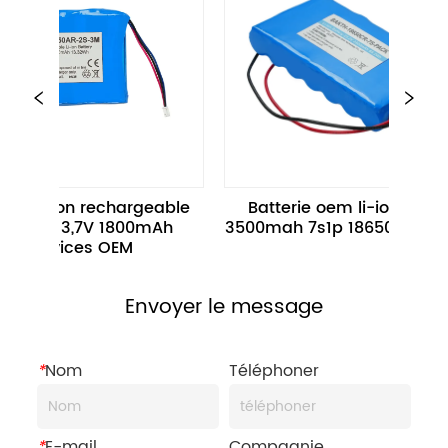
 Li-ion rechargeable 
Batterie oem li-ion 25,2v 
0AR 3,7V 1800mAh 
3500mah 7s1p 18650 batteries
Services OEM
Envoyer le message
*
Nom
Téléphoner
*
E-mail
Compagnie