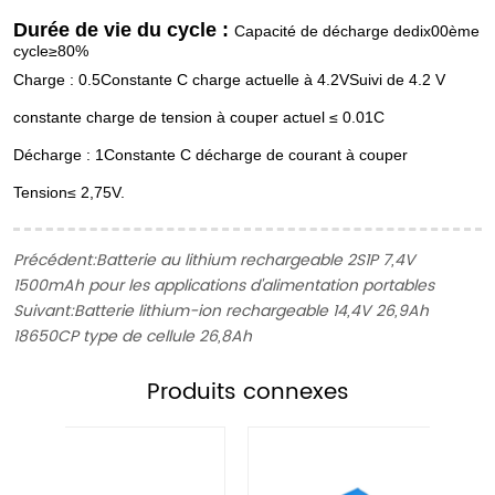
Durée de vie du cycle :
Capacité de décharge de
dix
0
0ème
cycle
≥80
%
Charge : 0.
5
Constante C
charge actuelle à 4.
2
V
Suivi de 4.
2
V
constante
charge de tension à couper
actuel
≤
0.0
1
C
Décharge :
1
Constante C
décharge de courant à couper
Tension
≤
2,75
V.
Précédent:
Batterie au lithium rechargeable 2S1P 7,4V
1500mAh pour les applications d'alimentation portables
Suivant:
Batterie lithium-ion rechargeable 14,4V 26,9Ah
18650CP type de cellule 26,8Ah
Produits connexes