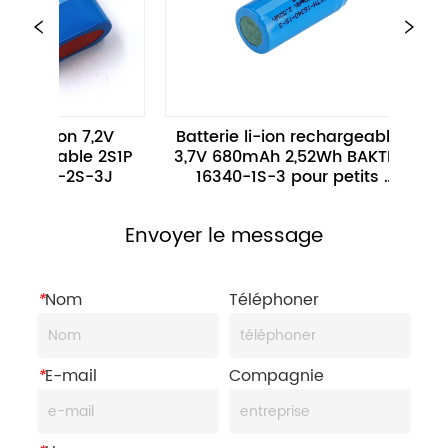
V 
Batterie li-ion rechargeable 
Batterie 
S1P 
3,7V 680mAh 2,52Wh BAKTH-
rechargeable
J
16340-1S-3 pour petits 
7,2V 975
appareils électroniques
équipeme
Envoyer le message
*
Nom
Téléphoner
*
E-mail
Compagnie